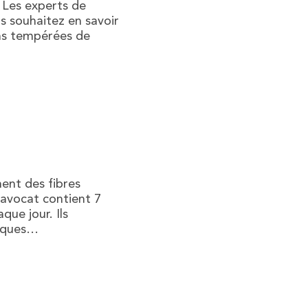
 Les experts de
s souhaitez en savoir
ns tempérées de
nent des fibres
 avocat contient 7
ue jour. Ils
isques…