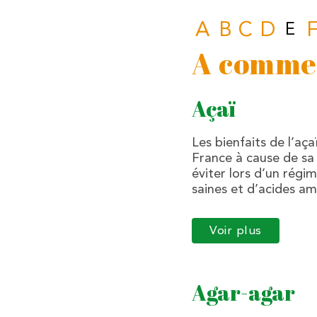
A
B
C
D
E
A
comme.
Açaï
Les bienfaits de l’a
France à cause de sa 
éviter lors d’un régi
saines et d’acides a
Voir plus
Agar-agar