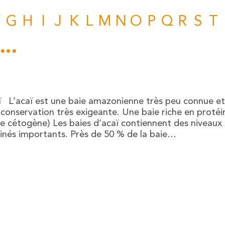
F
G
H
I
J
K
L
M
N
O
P
Q
R
S
T
..
çaï L’acaï est une baie amazonienne très peu connue e
conservation très exigeante. Une baie riche en protéin
me cétogène) Les baies d’acaï contiennent des niveaux 
minés importants. Près de 50 % de la baie…