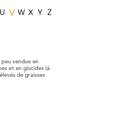
V
U
W
X
Y
Z
t peu vendue en
es et en glucides (à
élevés de graisses