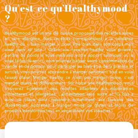
Qu'est-ce qu’Healthymood
?
Healthymood est un site de cuisine proposant des recettes saines
et sans allergène. Nos recettes correspondent à la tendance
healthy du « bien manger » pour être bien dans son corps mais
aussi dans sa tête ! Grâce aux recettes healthy vous pourrez
perdre du poids si vous maitrisez votre apport calorique ou si
vous faites du sport, vous pourrez baisser votre consommation de
viande et de poisson pour participer au bien-être de la planète et
surtout, vous pourrez apprendre à manger sainement tout en vous
faisant plaisir. Manger healthy ce n’est pas manger moins, c’est
manger mieux et différemment. Sur notre site healthymood, vous
trouverez également des recettes adaptées aux intolérances
alimentaires et allergènes. L’alimentation sans sucre et IG bas a
aussi sa place pour répondre notamment aux besoins des
diabétiques. Apprenez à manger moins de gluten et moins de
produits transformés tout en végétalisant vos assiettes !