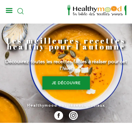
_
Les meilleures recettes
healthy pour l'automne
Découvrez toutes les recettes faciles à réaliser pour cet
l'hiver.
JE DÉCOUVRE
Healthymood nos réseaux sociaux