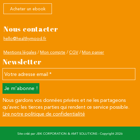
Acheter un ebook
Nous contacter
hello@healthymood.fr
Mentions légales
Mon compte
CGV
Mon panier
Newsletter
Votre
adresse
email
*
Nous gardons vos données privées et ne les partageons
qu’avec les tierces parties qui rendent ce service possible.
Lire notre politique de confidentialité
Site créé par
JBK CORPORATION
&
AMT SOLUTIONS
- Copyright 2026