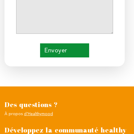
Envoyer
Des questions ?
À propos
d'Healthymood
Développez la communauté healthy