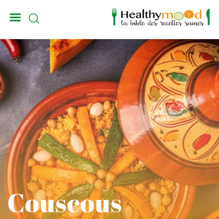
_
Couscous