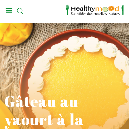
_
Gâteau au
yaourt à la