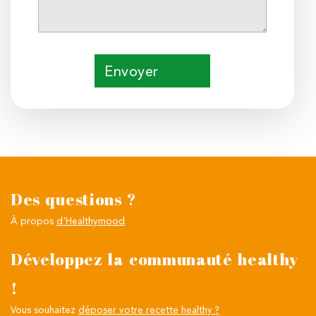
Envoyer
Des questions ?
À propos
d'Healthymood
Développez la communauté healthy
!
Vous souhaitez
déposer votre recette healthy ?