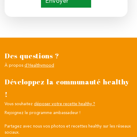
Envoyer
Des questions ?
À propos
d'Healthymood
Développez la communauté healthy
!
Vous souhaitez
déposer votre recette healthy ?
Rejoignez le programme ambassadeur !
Partagez avec nous vos photos et recettes healthy sur les réseaux
sociaux.