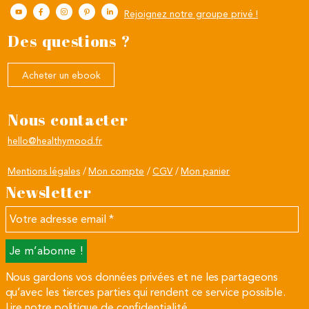
Rejoignez notre groupe privé !
Des questions ?
Acheter un ebook
Nous contacter
hello@healthymood.fr
Mentions légales
Mon compte
CGV
Mon panier
Newsletter
Votre
adresse
email
*
Nous gardons vos données privées et ne les partageons
qu’avec les tierces parties qui rendent ce service possible.
Lire notre politique de confidentialité