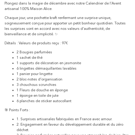
Plongez dans la magie de décembre avec notre Calendrier de l’Avent
artisanal 100% Maison Alice.
Chaque jour, une pochette kraft renfermant une surprise unique,
soigneusement conçue pour apporter un petit bonheur quotidien. Toutes
les surprises sont en accord avec nos valeurs d’authenticité, de
bienveillance et de simplicité. ✨
Détails : Valeurs de produits reçu : 97€
2 Bougies parfumées
1 sachet de thé
1 supports de décoration en jesmonite
6 lingettes démaquillantes lavables
1 panier pour lingette
2 bloc-notes d’organisation
3 chouchous scrunchies
1 Fleurs de douche en éponge
1 éponge en toile de jute
6 planches de sticker autocollant
🎯 Points Forts :
1. Surprises artisanales fabriquées en France avec amour.
2. Engagement en faveur du développement durable et du zéro
déchet.