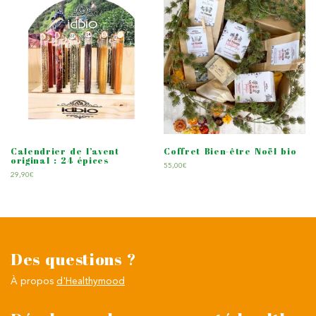
Calendrier de l’avent
Coffret Bien-être Noël bio
original : 24 épices
55,00
€
29,90
€
Des questions ?
À propos
d'Healthymood