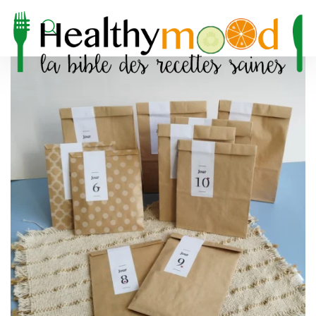
Accueil
/
Bien-être
/ calendrier de l’avent zero déchet
_