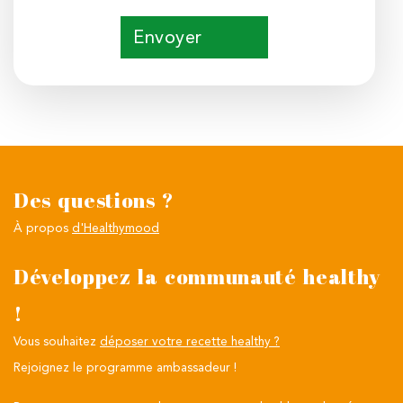
Envoyer
Des questions ?
À propos
d'Healthymood
Développez la communauté healthy
!
Vous souhaitez
déposer votre recette healthy ?
Rejoignez le programme ambassadeur !