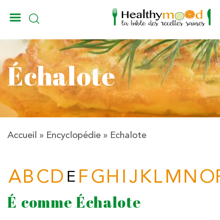
_
Échalote
Accueil
»
Encyclopédie
»
Echalote
A
B
C
D
F
G
H
I
J
K
L
M
N
O
E
É
comme Échalote