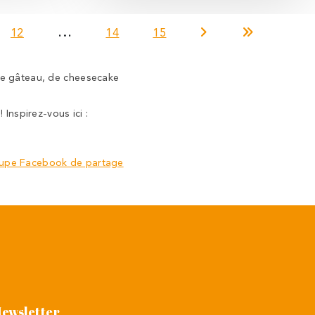
…
12
14
15
 de gâteau, de cheesecake
 Inspirez-vous ici :
upe Facebook de partage
Newsletter