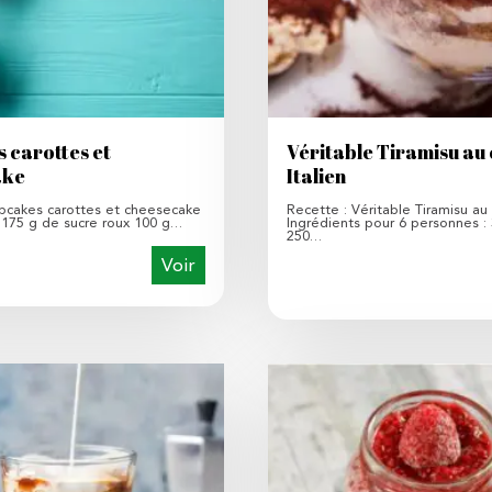
 carottes et
Véritable Tiramisu au
ake
Italien
pcakes carottes et cheesecake
Recette : Véritable Tiramisu au 
: 175 g de sucre roux 100 g…
Ingrédients pour 6 personnes :
250…
Voir