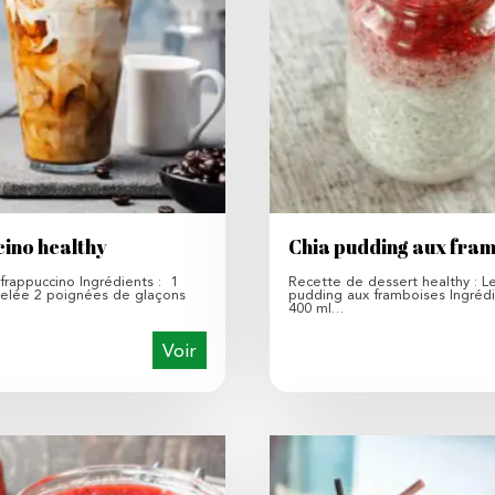
ino healthy
Chia pudding aux fra
frappuccino Ingrédients : 1
Recette de dessert healthy : Le
elée 2 poignées de glaçons
pudding aux framboises Ingrédi
400 ml…
Voir