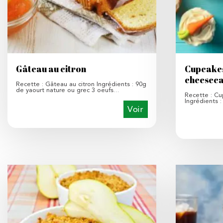
Gâteau au citron
Cupcakes
cheesec
Recette : Gâteau au citron Ingrédients : 90g
de yaourt nature ou grec 3 oeufs…
Recette : Cu
Ingrédients 
Voir