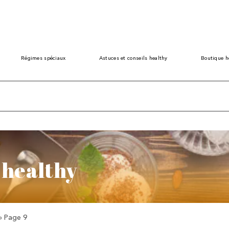
Régimes spéciaux
Astuces et conseils healthy
Boutique h
 healthy
»
Page 9