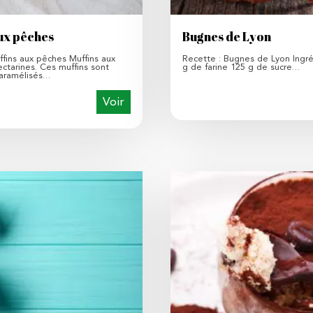
ux pêches
Bugnes de Lyon
ffins aux pêches Muffins aux
Recette : Bugnes de Lyon Ingré
ctarines. Ces muffins sont
g de farine 125 g de sucre…
caramélisés…
Voir