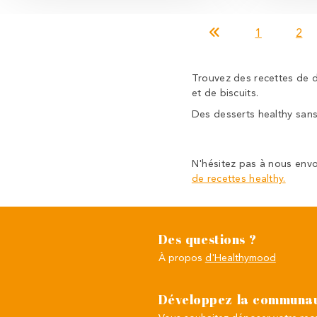
1
2
Trouvez des recettes de d
et de biscuits.
Des desserts healthy sans s
N'hésitez pas à nous env
de recettes healthy.
Des questions ?
À propos
d'Healthymood
Développez la communau