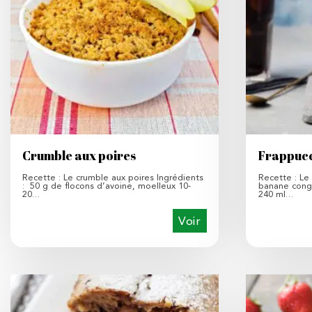
Crumble aux poires
Frappucc
Recette : Le crumble aux poires Ingrédients
Recette : Le 
: 50 g de flocons d’avoine, moelleux 10-
banane cong
20…
240 ml…
Voir