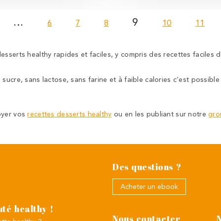
…
9
6
7
8
10
11
esserts healthy rapides et faciles, y compris des recettes faciles
ucre, sans lactose, sans farine et à faible calories c’est possible !
oyer vos
recettes desserts healthy
ou en les publiant sur notre
gro
Des questions ?
Acheter un ebook
té healthy !
Nous contacter