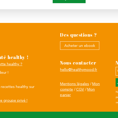
Des questions ?
Acheter un ebook
té healthy !
Nous contacter
tte healthy ?
hello@healthymood.fr
Vo
eur !
ad
em
Mentions légales
Mon
*
recettes healthy sur
compte
CGV
Mon
N
panier
pa
e groupe privé !
se