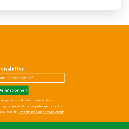
Newsletter
tre
resse
ail
ous gardons vos données privées et ne les
rtageons qu’avec les tierces parties qui rendent ce
rvice possible.
Lire notre politique de confidentialité