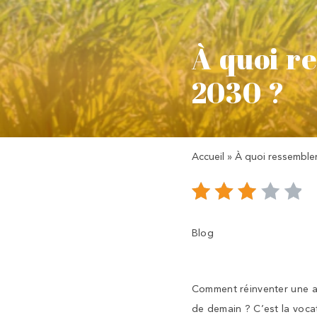
À quoi r
2030 ?
Accueil
»
À quoi ressembler
Blog
Comment réinventer une al
de demain ? C’est la voca