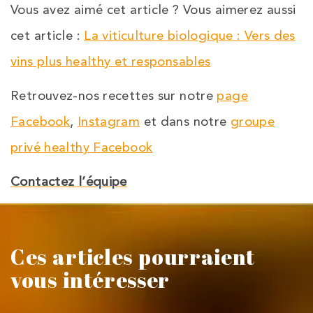
Vous avez aimé cet article ? Vous aimerez aussi
cet article :
La viticulture biologique : Vers des
vins plus healthy et responsables
Retrouvez-nos recettes sur notre
page
Facebook
,
Instagram
et dans notre
groupe
privé healthy Facebook
Contactez l’équipe
Ces articles pourraient
vous intéresser