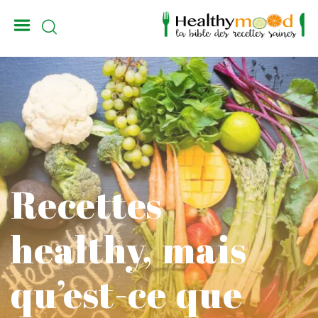
_
Recettes
healthy, mais
qu’est-ce que