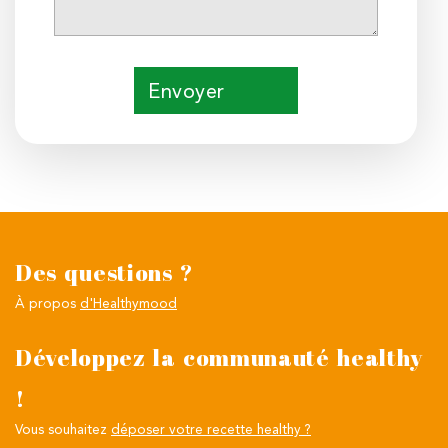
Envoyer
Des questions ?
À propos
d'Healthymood
Développez la communauté healthy
!
Vous souhaitez
déposer votre recette healthy ?