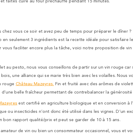
 et faites cuire au four préchauffé pendant 15 minutes.
 chez vous ce soir et avez peu de temps pour préparer le dîner ?
 en seulement 3 ingrédients est la recette idéale pour satisfaire le
 vous faciliter encore plus la tâche, voici notre proposition de vi
let au pesto, nous vous conseillons de partir sur un vin rouge car
 bois, une alliance qui se marie très bien avec les volailles. Nous
in rouge
Château Mazeyres.
Fin et fruité avec des arômes de violett
 d’une belle fraîcheur permettant de contrebalancer la générosité 
Mazeyres
est certifié en agriculture biologique et en conversion à 
ue ou insecticides n’ont donc été utilisé dans les vignes. D’un excel
n bon rapport qualité/prix et peut se garder de 10 à 15 ans.
amateur de vin ou bien un consommateur occasionnel, vous et vos