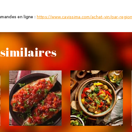
mmandes en ligne :
https://www.cavissima.com/achat-vin/par-regi
similaires