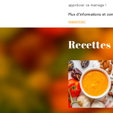
apprécier ce mariage !
Plus d’informations et co
mazeyres/
Recettes 