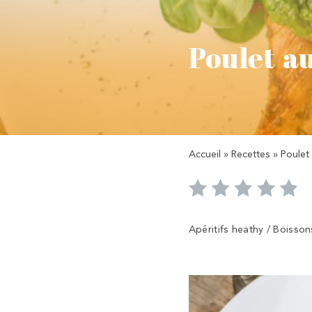
Poulet au
Accueil
»
Recettes
»
Poulet 
Apéritifs heathy / Boisson