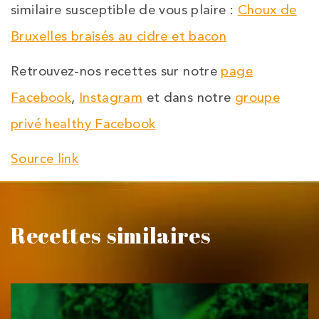
similaire susceptible de vous plaire :
Choux de
Bruxelles braisés au cidre et bacon
Retrouvez-nos recettes sur notre
page
Facebook
,
Instagram
et dans notre
groupe
privé healthy Facebook
Source link
Recettes similaires