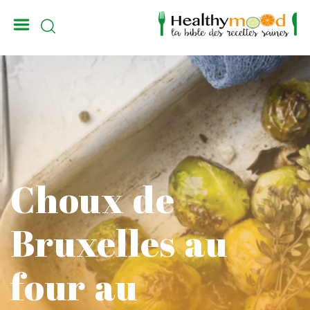
_
Choux de
Bruxelles au
four au