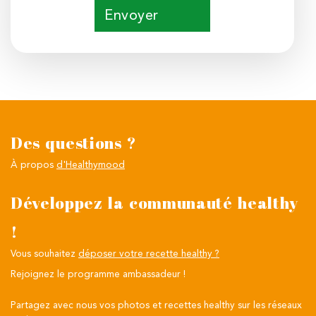
Envoyer
Des questions ?
À propos
d'Healthymood
Développez la communauté healthy
!
Vous souhaitez
déposer votre recette healthy ?
Rejoignez le programme ambassadeur !
Partagez avec nous vos photos et recettes healthy sur les réseaux