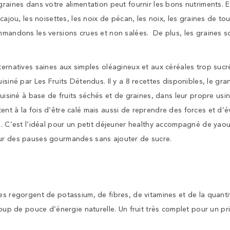
graines dans votre alimentation peut fournir les bons nutriments. 
 cajou, les noisettes, les noix de pécan, les noix, les graines de to
mmandons les versions crues et non salées. De plus, les graines son
lternatives saines aux simples oléagineux et aux céréales trop su
isiné par Les Fruits Détendus. Il y a 8 recettes disponibles, le gr
 cuisiné à base de fruits séchés et de graines, dans leur propre usin
nt à la fois d’être calé mais aussi de reprendre des forces et d’é
e. C’est l’idéal pour un petit déjeuner healthy accompagné de yaour
our des pauses gourmandes sans ajouter de sucre.
es regorgent de potassium, de fibres, de vitamines et de la quanti
up de pouce d’énergie naturelle. Un fruit très complet pour un pr