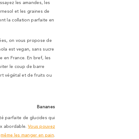
Essayez les amandes, les
urnesol et les graines de
t la collation parfaite en
crées, on vous propose de
anola est vegan, sans sucre
e en France. En bref, les
viter le coup de barre
t végétal et de fruits ou
Bananes
té parfaite de glucides qui
ix abordable.
Vous pouvez
même les manger en pain
.