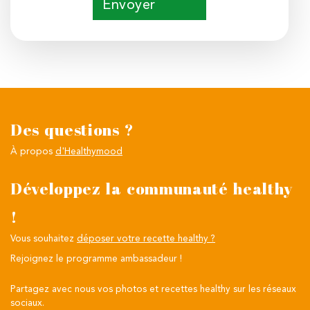
Envoyer
Des questions ?
À propos
d'Healthymood
Développez la communauté healthy
!
Vous souhaitez
déposer votre recette healthy ?
Rejoignez le programme ambassadeur !
Partagez avec nous vos photos et recettes healthy sur les réseaux
sociaux.