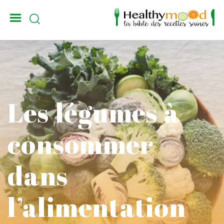
_
Les légumes à
consommer
dans
l’alimentation