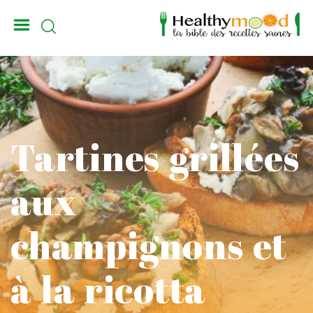
_
Tartines grillées
aux
champignons et
à la ricotta