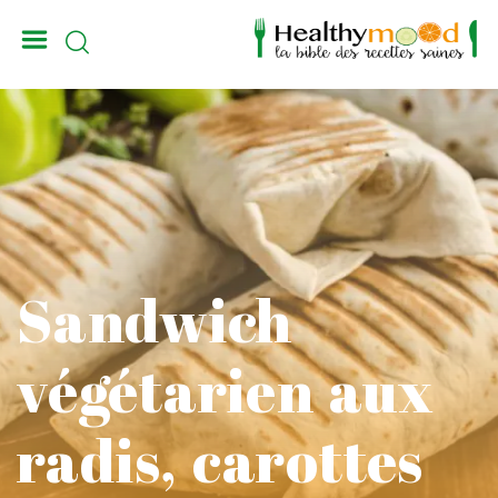
_
Sandwich
végétarien aux
radis, carottes