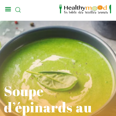
_
Soupe
d’épinards au