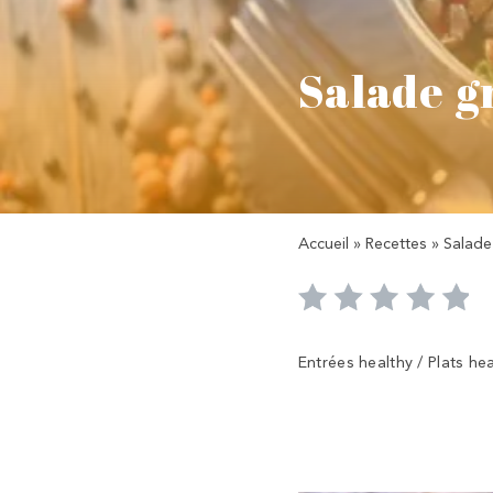
Salade gr
Accueil
»
Recettes
»
Salade
Entrées healthy / Plats he