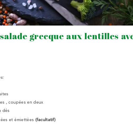
s
alade grecque aux lentilles av
s:
uites
ses , coupées en deux
n dés
tées et émiettées
(facultatif)