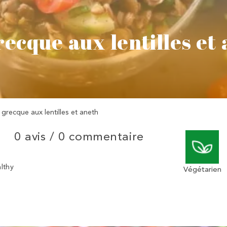
ecque aux lentilles et
 grecque aux lentilles et aneth
0 avis /
0 commentaire
althy
Végétarien