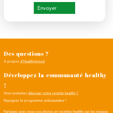
Envoyer
Des questions ?
À propos
d'Healthymood
Développez la communauté healthy
!
Vous souhaitez
déposer votre recette healthy ?
Rejoignez le programme ambassadeur !
Partagez avec nous vos photos et recettes healthy sur les réseaux