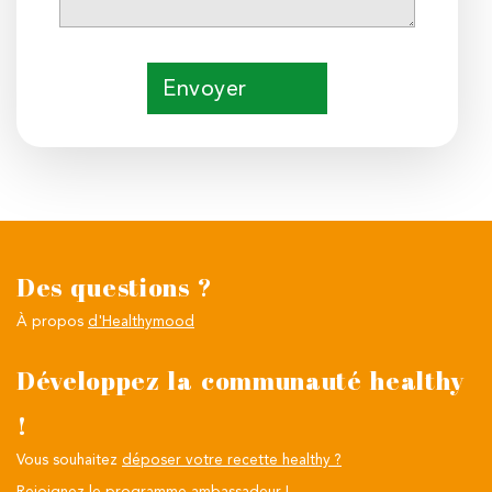
Envoyer
Des questions ?
À propos
d'Healthymood
Développez la communauté healthy
!
Vous souhaitez
déposer votre recette healthy ?
Rejoignez le programme ambassadeur !