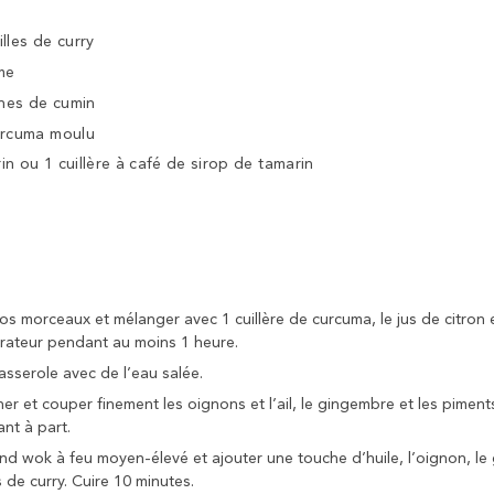
lles de curry
me
ines de cumin
curcuma moulu
in ou 1 cuillère à café de sirop de tamarin
ros morceaux et mélanger avec 1 cuillère de curcuma, le jus de citron
gérateur pendant au moins 1 heure.
casserole avec de l’eau salée.
her et couper finement les oignons et l’ail, le gingembre et les pimen
nt à part.
nd wok à feu moyen-élevé et ajouter une touche d’huile, l’oignon, le g
s de curry. Cuire 10 minutes.