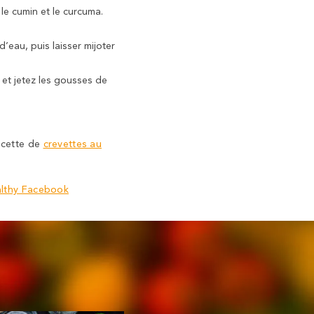
le cumin et le curcuma.
’eau, puis laisser mijoter
z et jetez les gousses de
recette de
crevettes au
althy Facebook