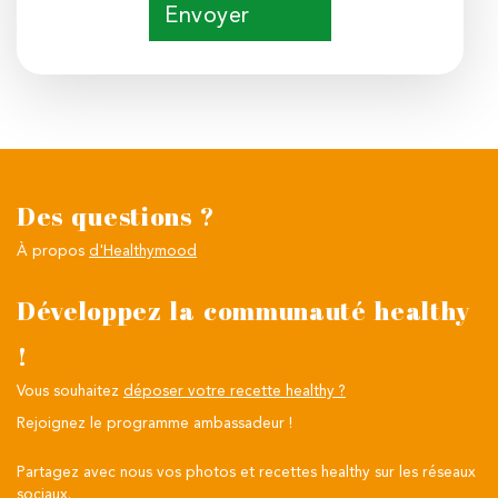
Envoyer
Des questions ?
À propos
d'Healthymood
Développez la communauté healthy
!
Vous souhaitez
déposer votre recette healthy ?
Rejoignez le programme ambassadeur !
Partagez avec nous vos photos et recettes healthy sur les réseaux
sociaux.