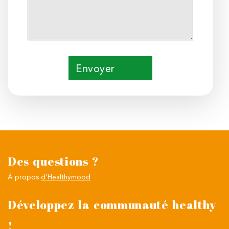
Envoyer
Des questions ?
À propos
d'Healthymood
Développez la communauté healthy
!