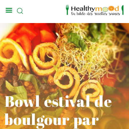
_
Bowl estival de
boulgour par