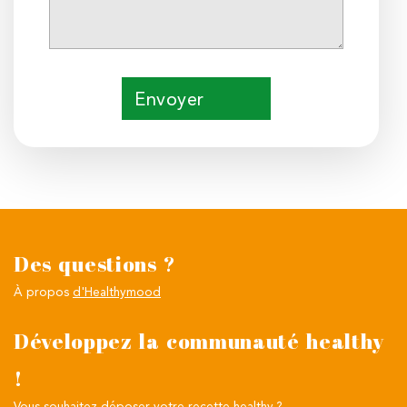
Envoyer
Des questions ?
À propos
d'Healthymood
Développez la communauté healthy
!
Vous souhaitez
déposer votre recette healthy ?