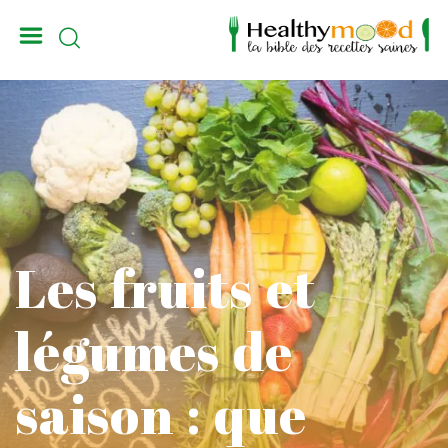
_
Les fruits et
légumes de
saison : que