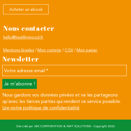
Acheter un ebook
Nous contacter
hello@healthymood.fr
Mentions légales
Mon compte
CGV
Mon panier
Newsletter
Votre
adresse
email
*
Nous gardons vos données privées et ne les partageons
qu’avec les tierces parties qui rendent ce service possible.
Lire notre politique de confidentialité
Site créé par
JBK CORPORATION
&
AMT SOLUTIONS
- Copyright 2026