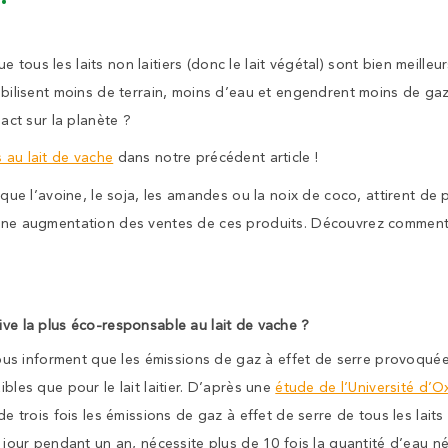
 tous les laits non laitiers (donc le lait végétal) sont bien meille
mobilisent moins de terrain, moins d’eau et engendrent moins de gaz
pact sur la planète ?
s au lait de vache
dans notre précédent article !
s que l’avoine, le soja, les amandes ou la noix de coco, attirent de p
 une augmentation des ventes de ces produits. Découvrez comment b
ive la plus éco-responsable au lait de vache ?
s informent que les émissions de gaz à effet de serre provoquée
ibles que pour le lait laitier. D’après une
étude de l’Université d’O
 de trois fois les émissions de gaz à effet de serre de tous les laits
e jour pendant un an, nécessite plus de 10 fois la quantité d’eau né