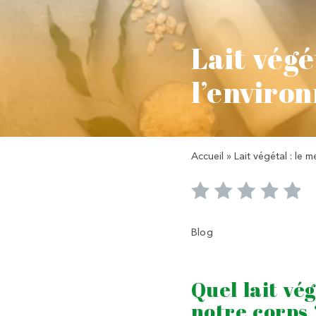
Lait végé
l’enviro
Accueil
»
Lait végétal : le 
Blog
Quel lait vé
notre corps 