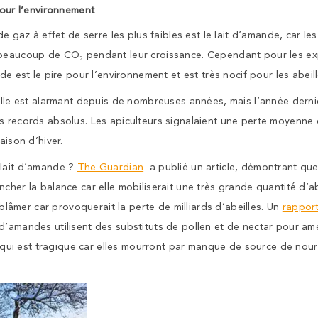
pour l’environnement
 de gaz à effet de serre les plus faibles est le lait d’amande, car 
beaucoup de CO₂ pendant leur croissance. Cependant pour les exp
de est le pire pour l’environnement et est très nocif pour les abeill
eille est alarmant depuis de nombreuses années, mais l’année derni
s records absolus. Les apiculteurs signalaient une perte moyenne
aison d’hiver.
 lait d’amande ?
The Guardian
a publié un article, démontrant que 
cher la balance car elle mobiliserait une très grande quantité d’abe
à blâmer car provoquerait la perte de milliards d’abeilles. Un
rappor
d’amandes utilisent des substituts de pollen et de nectar pour ame
Ce qui est tragique car elles mourront par manque de source de nourr