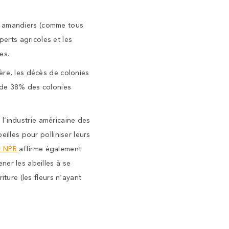
les amandiers (comme tous
erts agricoles et les
es.
ère, les décès de colonies
 de 38% des colonies
l’industrie américaine des
illes pour polliniser leurs
t NPR
affirme également
ner les abeilles à se
iture (les fleurs n’ayant