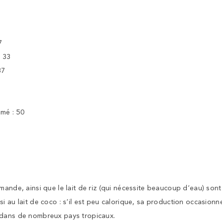
7
: 33
37
mé : 50
amande, ainsi que le lait de riz (qui nécessite beaucoup d’eau) so
i au lait de coco : s’il est peu calorique, sa production occasio
 dans de nombreux pays tropicaux.