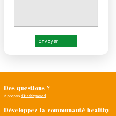
Envoyer
Des questions ?
À propos
d'Healthymood
Développez la communauté healthy