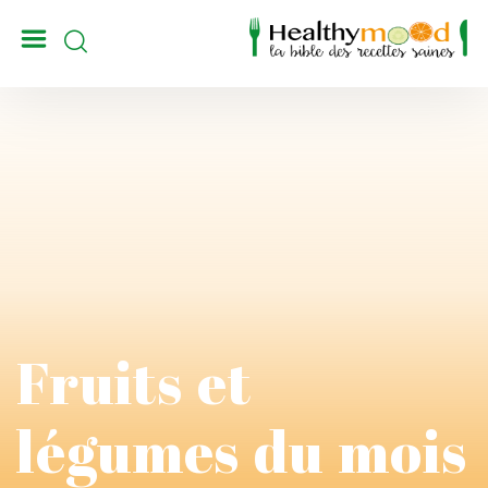
_
Fruits et
légumes du mois