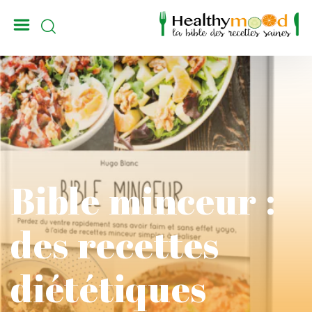
_
Bible minceur :
des recettes
diététiques