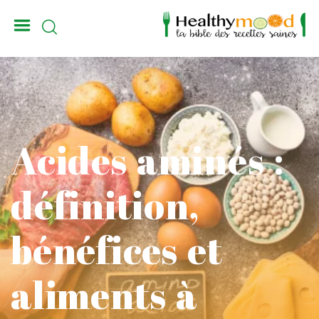
_
Acides aminés :
définition,
bénéfices et
aliments à