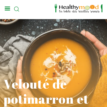
_
Velouté de
potimarron et