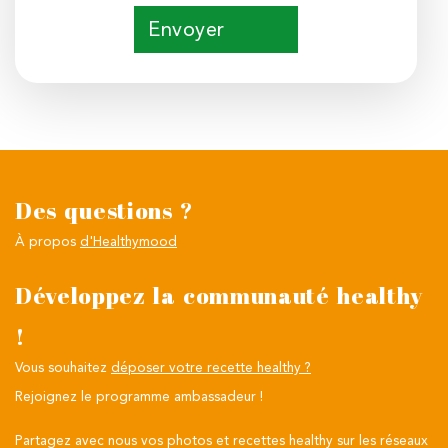
Envoyer
Des questions ?
À propos
d'Healthymood
Développez la communauté healthy
!
Vous souhaitez
déposer votre recette healthy ?
Rejoignez le programme ambassadeur !
Partagez avec nous vos photos et recettes healthy sur les réseaux