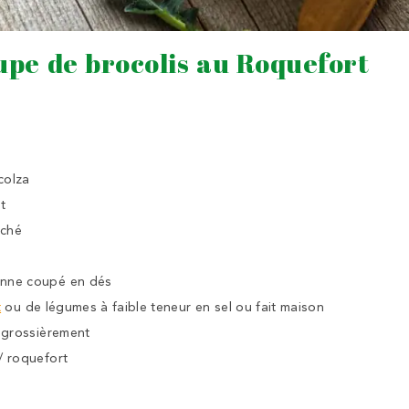
upe de brocolis au Roquefort
colza
t
nché
nne coupé en dés
t
ou de légumes à faible teneur en sel ou fait maison
 grossièrement
/ roquefort