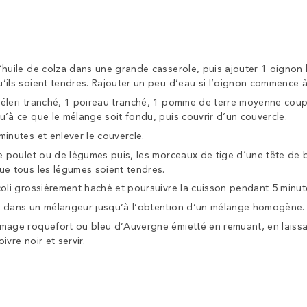
’huile de colza dans une grande casserole, puis ajouter 1 oignon 
’ils soient tendres. Rajouter un peu d’eau si l’oignon commence à 
céleri tranché, 1 poireau tranché, 1 pomme de terre moyenne cou
u’à ce que le mélange soit fondu, puis couvrir d’un couvercle.
minutes et enlever le couvercle.
de poulet ou de légumes puis, les morceaux de tige d’une tête de 
ue tous les légumes soient tendres.
coli grossièrement haché et poursuivre la cuisson pendant 5 minut
t dans un mélangeur jusqu’à l’obtention d’un mélange homogène.
omage roquefort ou bleu d’Auvergne émietté en remuant, en lais
ivre noir et servir.