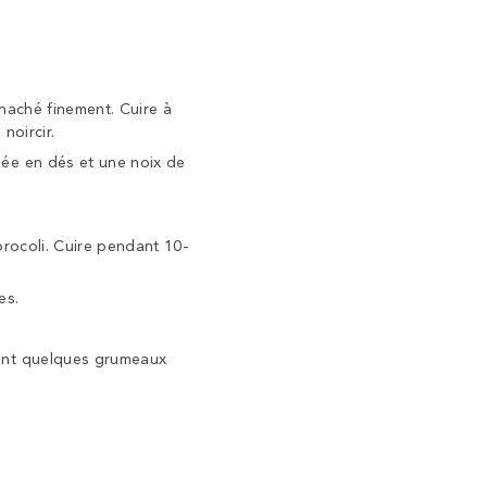
haché finement. Cuire à
noircir.
pée en dés et une noix de
brocoli. Cuire pendant 10-
es.
sant quelques grumeaux