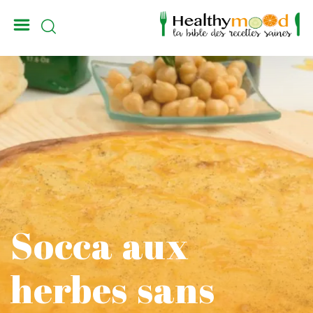
_
Socca aux
herbes sans