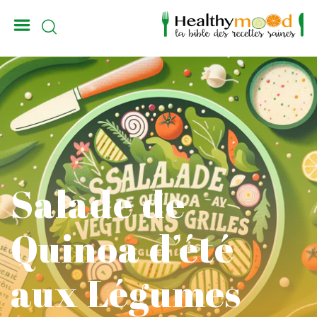
_
Salade de
Quinoa d’été
aux Légumes