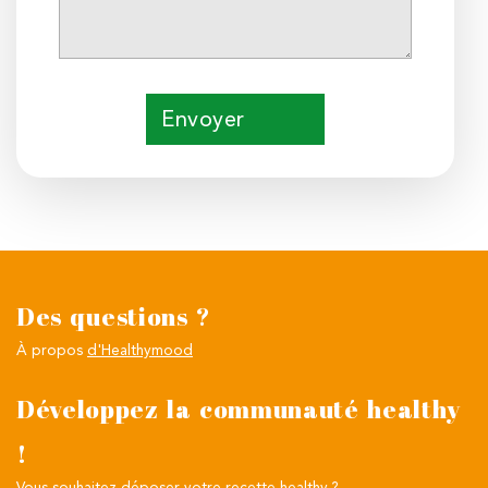
Envoyer
Des questions ?
À propos
d'Healthymood
Développez la communauté healthy
!
Vous souhaitez
déposer votre recette healthy ?