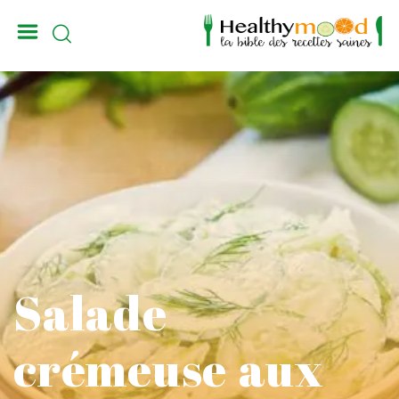
_
Salade
crémeuse aux