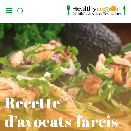
_
Recette
d’avocats farcis