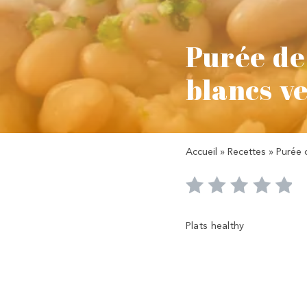
Purée de
blancs v
Accueil
»
Recettes
»
Purée 
Plats healthy