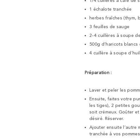
1/4 cuillères à café de 
1 échalote tranchée
herbes fraîches (thym, ba
3 feuilles de sauge
2-4 cuillères à soupe d
500g d’haricots blancs 
4 cuillère à soupe d’huil
Préparation :
Laver et peler les pomm
Ensuite, faites votre pu
les tiges), 2 petites gou
soit crémeux.
Goûter et 
désiré.
Réserver.
Ajouter ensuite l’autre 
tranchée à vos pommes 