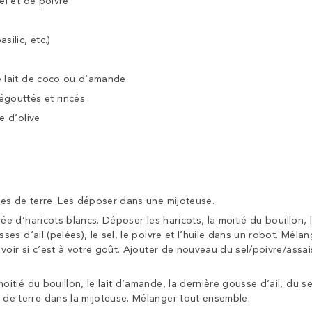
sel et de poivre
silic, etc.)
e lait de coco ou d’amande.
égouttés et rincés
e d’olive
es de terre.
Les déposer dans une mijoteuse.
rée d’haricots blancs.
Déposer les haricots, la moitié du bouillon, 
sses d’ail (pelées), le sel, le poivre et l’huile dans un robot.
Mélang
voir si c’est à votre goût.
Ajouter de nouveau du sel/poivre/assa
moitié du bouillon, le lait d’amande, la dernière gousse d’ail, du se
de terre dans la mijoteuse.
Mélanger tout ensemble.