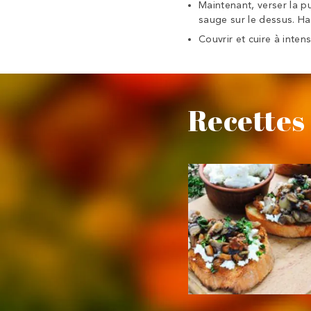
Maintenant, verser la p
sauge sur le dessus.
Ha
Couvrir et cuire à inte
Recettes 