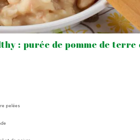
thy : purée de pomme de terre 
re pelées
nde