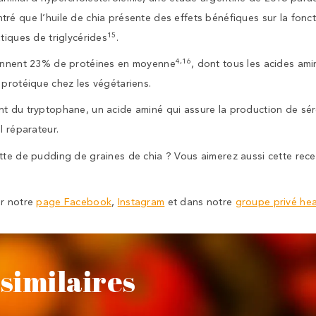
ré que l’huile de chia présente des effets bénéfiques sur la fonct
15
tiques de triglycérides
.
4,16
iennent 23% de protéines en moyenne
, dont tous les acides ami
 protéique chez les végétariens.
t du tryptophane, un acide aminé qui assure la production de sé
l réparateur.
tte de pudding de graines de chia ? Vous aimerez aussi cette rec
ur notre
page Facebook
,
Instagram
et dans notre
groupe privé he
similaires