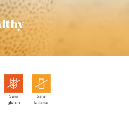
althy
Sans
Sans
gluten
lactose