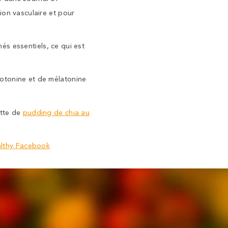
ion vasculaire et pour
nés essentiels, ce qui est
rotonine et de mélatonine
ette de
pudding de chia au
althy Facebook