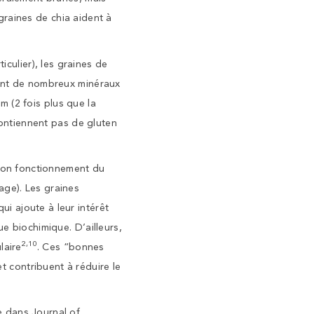
 graines de chia aident à
iculier), les graines de
ment de nombreux minéraux
um (2 fois plus que la
contiennent pas de gluten
bon fonctionnement du
age). Les graines
i ajoute à leur intérêt
e biochimique. D’ailleurs,
2,10
laire
. Ces “bonnes
et contribuent à réduire le
e dans Journal of