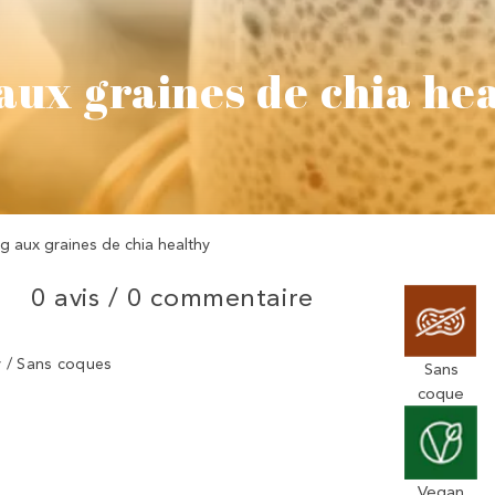
aux graines de chia he
g aux graines de chia healthy
0 avis /
0 commentaire
y / Sans coques
Sans
coque
Vegan