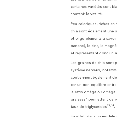
certaines variétés sont bla
soutenir la vitalité.
Peu caloriques, riches en 
chia sont également une s
et oligo-éléments à savoir 
banane), le zinc, le magné
et représentent donc un a
Les graines de chia sont 
système nerveux, notammen
contiennent également de 
car un bon équilibre entre
le ratio oméga 6 / oméga 3
graisses” permettent de ré
13,14
taux de triglycérides
.
En effet, dans un modèle 