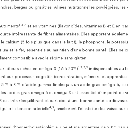
nches, beiges ou grisâtres. Alliées nutritionnelles privilégiées, les
5,6,7
nutriments
et en vitamines (flavonoïdes, vitamines B et E en part
ource intéressante de fibres alimentaires. Elles apportent égale
le calcium (5 fois plus que dans le lait !), le phosphore, le potassi
sium et le fer, essentiels au maintien d’une bonne santé. Elles ne 
liment compatible avec le régime sans gluten.
1,2,3,9
par ailleurs riches en oméga-3 (16 à 20%)
indispensables au 
t aux processus cognitifs (concentration, mémoire et apprentiss
5 % à 8 % d’acide gamma-linoléique, un acide gras oméga-6, ce qu
 les acides gras oméga 6 et oméga 3 est essentiel d’un point de vu
 est très rééquilibrant et participe à une bonne santé cardiovascu
4,5
guler la tension artérielle
, améliorent l’élasticité des vaisseaux 
animal d’hypercholestérolémie, une étude argentine de 2015 paru