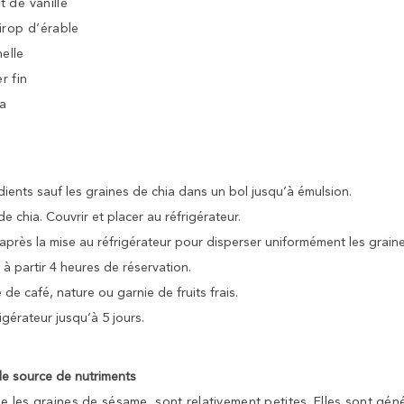
it de vanille
irop d’érable
nelle
r fin
ia
dients sauf les graines de chia dans un bol jusqu’à émulsion.
e chia. Couvrir et placer au réfrigérateur.
après la mise au réfrigérateur pour disperser uniformément les graine
à partir 4 heures de réservation.
 de café, nature ou garnie de fruits frais.
igérateur jusqu’à 5 jours.
de source de nutriments
e les graines de sésame, sont relativement petites. Elles sont gé