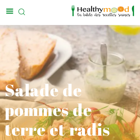
_
Salade de
pommes de
terre et radis