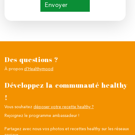
Envoyer
Des questions ?
À propos
d'Healthymood
Développez la communauté healthy
!
Vous souhaitez
déposer votre recette healthy ?
Rejoignez le programme ambassadeur !
Partagez avec nous vos photos et recettes healthy sur les réseaux
sociaux.