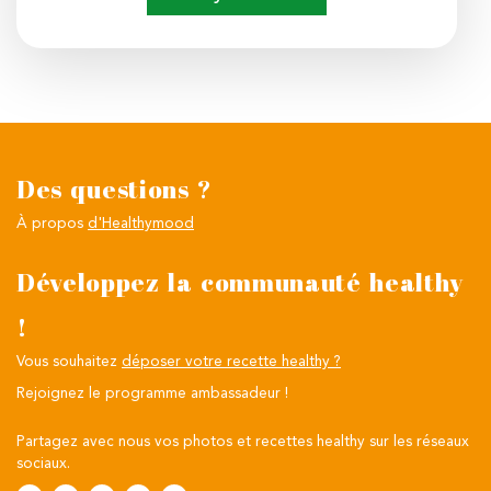
Des questions ?
À propos
d'Healthymood
Développez la communauté healthy
!
Vous souhaitez
déposer votre recette healthy ?
Rejoignez le programme ambassadeur !
Partagez avec nous vos photos et recettes healthy sur les réseaux
sociaux.