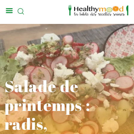
_
Salade de
printemps :
radis,