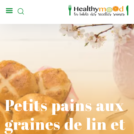
_
Petits pains aux
graines de lin et