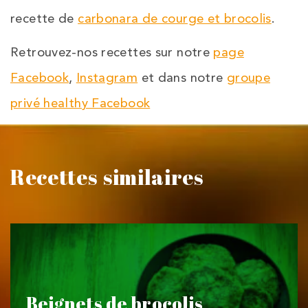
recette de
carbonara de courge et brocolis
.
Retrouvez-nos recettes sur notre
page
Facebook
,
Instagram
et dans notre
groupe
privé healthy Facebook
Recettes similaires
Beignets de brocolis