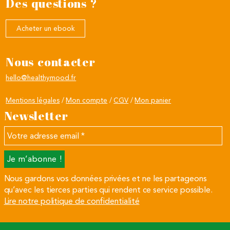
Des questions ?
Acheter un ebook
Nous contacter
hello@healthymood.fr
Mentions légales
Mon compte
CGV
Mon panier
Newsletter
Votre
adresse
email
*
Nous gardons vos données privées et ne les partageons
qu’avec les tierces parties qui rendent ce service possible.
Lire notre politique de confidentialité