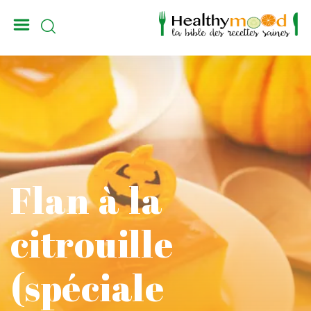
_
Flan à la
citrouille
(spéciale