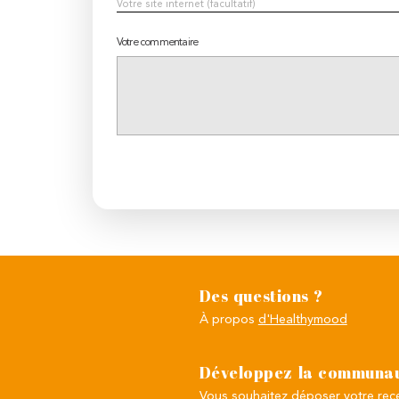
Votre commentaire
Des questions ?
À propos
d'Healthymood
Développez la communau
Vous souhaitez
déposer votre rece