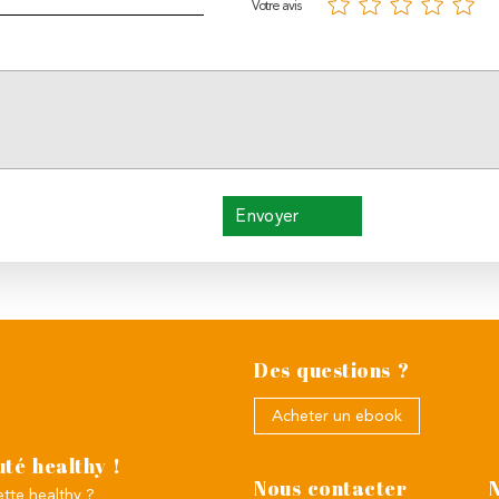
Votre avis
Envoyer
Des questions ?
Acheter un ebook
té healthy !
Nous contacter
tte healthy ?