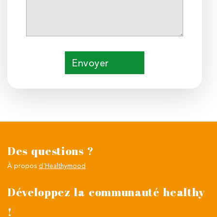
Envoyer
Des questions ?
À propos
d'Healthymood
Développez la communauté healthy
!