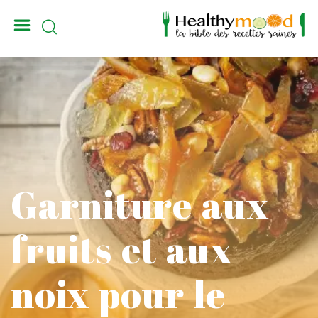
_
Garniture aux
fruits et aux
noix pour le