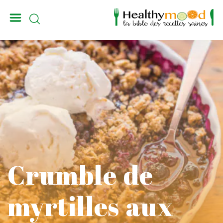
_
Crumble de
myrtilles aux