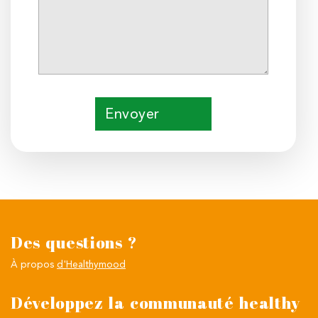
Envoyer
Des questions ?
À propos
d'Healthymood
Développez la communauté healthy